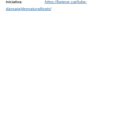
iniciativa:
https://beteve.cat/tube-
dassaig/desnaturalitzats/
El observatorio, cápsulas
desnaturalizadas
Mirar ahora