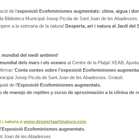
ció de l'
exposició Ecofeminismes augmentats: clima, aigua i do
 la Biblioteca Municipal Josep Picola de Sant Joan de les Abadesses
ipem a la setmana de la natura!
Desperta, art i natura al Jardí del 
a mundial del medi ambient
!
 mundial dels mars i els oceans
al Centre de la Platja! XEAB, Ajun
nfirmar:
Conta contes sobre l'exposició Ecofeminismes augmenta
Municipal Josep Picola de Sant Joan de les Abadesses. Gratuït.
uiat de l'
Exposició Ecofeminismes augmentats.
 de manejo de reptiles y curso de aproximación a la clínica de r
t i natura a
www.despertaartinatura.com
'
Exposició Ecofeminismes augmentats.
ant Joan de les Abadesses