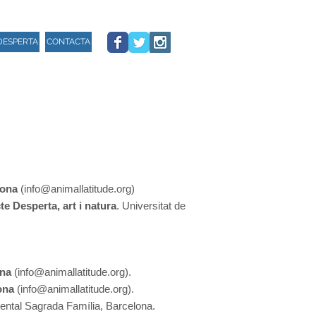
DESPERTA
CONTACTA
lona
(
info@animallatitude.org
)
e Desperta, art i natura
. Universitat de
ona
(
info@animallatitude.org
).
ona
(
info@animallatitude.org
).
ntal Sagrada Família, Barcelona.