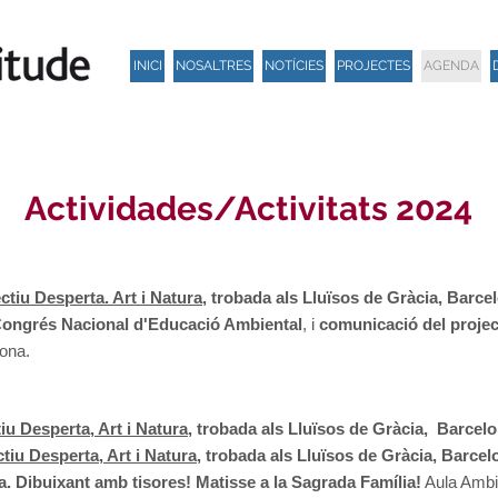
INICI
NOSALTRES
NOTÍCIES
PROJECTES
AGENDA
Actividades/Activitats 2024
ectiu
Desperta. Art i Natura
, trobada als Lluïsos de Gràcia, Barce
ongrés Nacional d'Educació Ambiental
, i
comunicació del project
lona.
tiu
Desperta, Art i Natura
, trobada als Lluïsos de Gràcia, Barcel
ctiu
Desperta, Art i Natura
, trobada als Lluïsos de Gràcia, Barcel
ura. Dibuixant amb tisores! Matisse a la Sagrada Família!
Aula Ambie