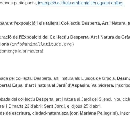
ersones participants,
inscripció a l'Aula ambiental en aquest enllaç
.
parant l'exposició i els tallers!
Col·lectiu
Desperta, Art i Natura
, 
ració de l'Exposició del
Col·lectiu
Desperta, Art i Natura de Gràci
elona
(
info@animallatitude.org
)
I comença la primavera!
ada del col·lectiu Desperta, art i natura als Lluïsos de Gràcia.
Desmu
erta! Espai d'art i natura al Jardí d'Aspasim, Vallvidrera.
Inscrip
ada del col·lectiu Desperta, art i natura al Jardí del Silenci. Nou cicl
ra i
Dimarts 23 d'abril:
Sant Jordi
, el dijous 25 d'abril!
s de escritura, ciudad-naturaleza (con Mariana Pellegrini)
. Insc