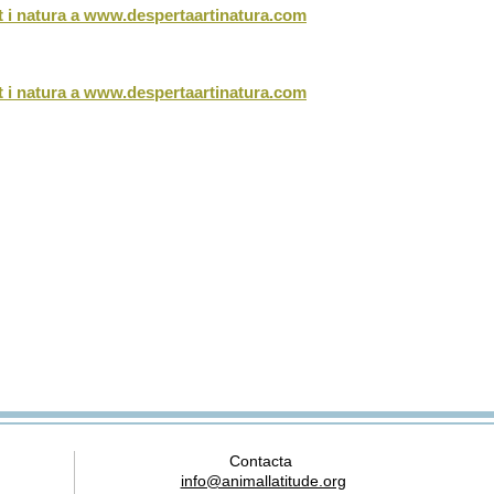
t i natura a
www.despertaartinatura.com
rt i natura a www.despertaartinatura.com
Contacta
info@animallatitude.org