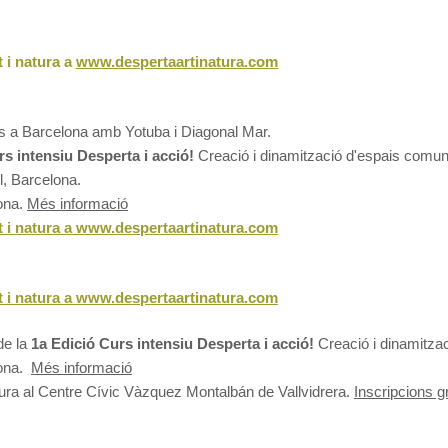
t i natura a
www.despertaartinatura.com
es a Barcelona amb Yotuba i Diagonal Mar.
rs intensiu Desperta i acció!
Creació i dinamització d'espais comunit
ll, Barcelona.
ona.
Més informació
t i natura a
www.despertaartinatura.com
t i natura a
www.despertaartinatura.com
de la
1a Edició Curs intensiu
Desperta i acció!
Creació i dinamitzac
lona.
Més informació
natura al Centre Cívic Vàzquez Montalbán de Vallvidrera.
Inscripcions g