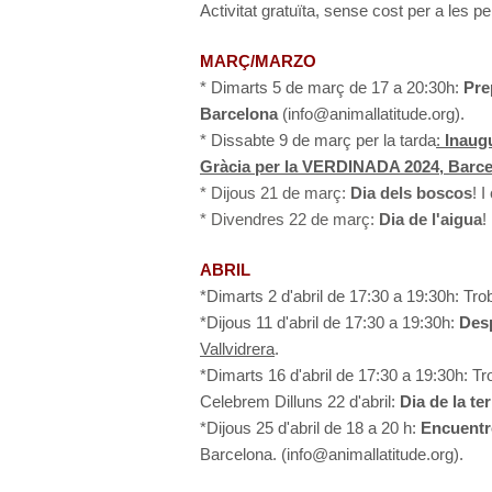
Activitat gratuïta, sense cost per a les p
MARÇ/MARZO
* Dimarts 5 de març de 17 a 20:30h:
Pre
Barcelona
(
info@animallatitude.org
).
* Dissabte 9 de març per la tarda
:
Inaugu
Gràcia per la VERDINADA 2024, Barc
* Dijous 21 de març:
Dia dels boscos
! 
* Divendres 22 de març:
Dia de l'aigua
!
ABRIL
*Dimarts 2 d'abril de 17:30 a 19:30h: Trob
*Dijous 11 d'abril de 17:30 a 19:30h:
Desp
Vallvidrera
.
*Dimarts 16 d'abril de 17:30 a 19:30h: Trob
Celebrem Dilluns 22 d'abril:
Dia de la ter
*Dijous 25 d'abril de 18 a 20 h:
Encuentro
Barcelona. (
info@animallatitude.org
).