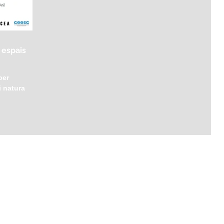
 espais
per
i natura