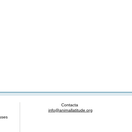
Contacta
info@animallatitude.org
sses