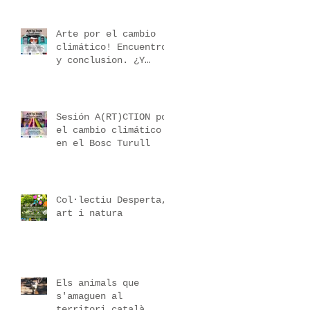
Arte por el cambio
climático! Encuentro
y conclusion. ¿Y
ahora qué?
Sesión A(RT)CTION por
el cambio climático
en el Bosc Turull
Col·lectiu Desperta,
art i natura
Els animals que
s'amaguen al
territori català