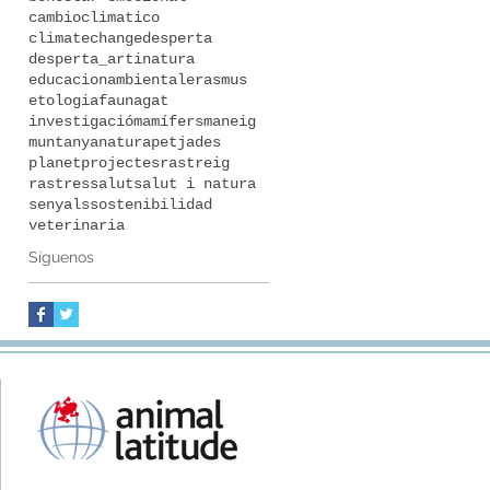
cambioclimatico
climatechange
desperta
desperta_artinatura
educacionambiental
erasmus
etologia
fauna
gat
investigació
mamífers
maneig
muntanya
natura
petjades
planet
projectes
rastreig
rastres
salut
salut i natura
senyals
sostenibilidad
veterinaria
Síguenos