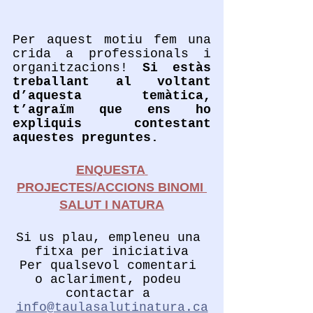
Per aquest motiu fem una 
crida a professionals i 
organitzacions! 
Si estàs 
treballant al voltant 
d’aquesta temàtica, 
t’agraïm que ens ho 
expliquis contestant 
aquestes preguntes.
ENQUESTA
PROJECTES/ACCIONS BINOMI 
SALUT I NATURA
Si us plau, empleneu una 
fitxa per iniciativa
Per qualsevol comentari 
o aclariment, podeu 
contactar a 
info@taulasalutinatura.ca