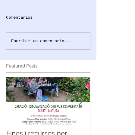
Comentarios
Escribir un comentario...
Featured Posts
Eines i recursos per
Premio para la